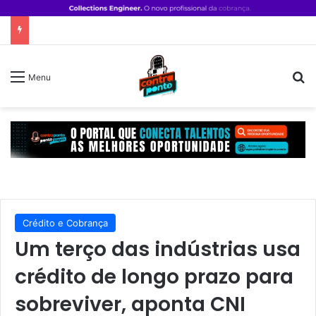
P
Menu
Crédito e Cobrança
Um terço das indústrias usa
crédito de longo prazo para
sobreviver, aponta CNI