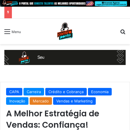
P
Menu
CAPA
Carreira
Crédito e Cobrança
Economia
Inovação
Mercado
Vendas e Marketing
A Melhor Estratégia de
Vendas: Confiança!