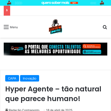
P
Menu
CAPA
Inovação
Hyper Agente – tão natural
que parece humano!
Redação Contraponto
18 de abril de 2025