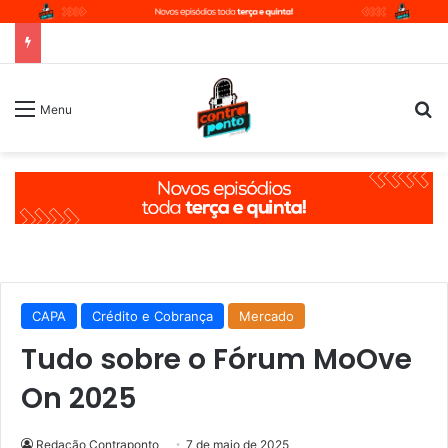
P
Menu
CAPA
Crédito e Cobrança
Mercado
Tudo sobre o Fórum MoOve
On 2025
Redação Contraponto
7 de maio de 2025