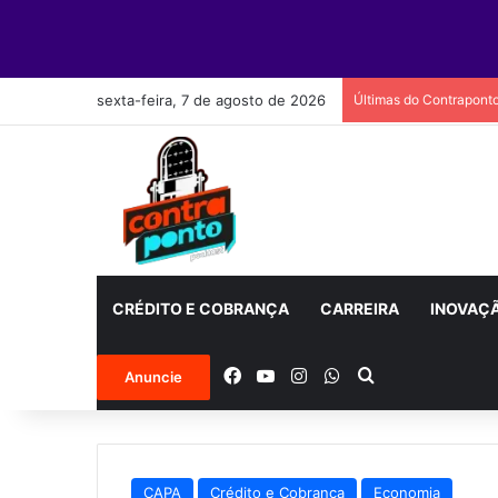
sexta-feira, 7 de agosto de 2026
Últimas do Contrapont
CRÉDITO E COBRANÇA
CARREIRA
INOVAÇ
Facebook
YouTube
Instagram
WhatsApp
Procurar por
Anuncie
CAPA
Crédito e Cobrança
Economia