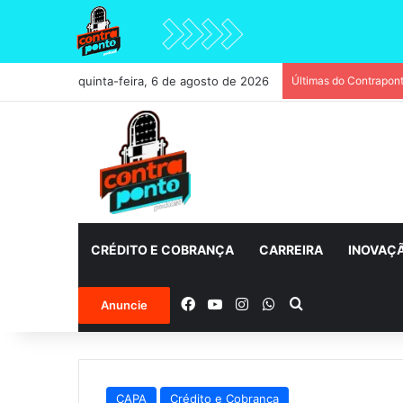
quinta-feira, 6 de agosto de 2026
Últimas do Contrapon
CRÉDITO E COBRANÇA
CARREIRA
INOVAÇ
Facebook
YouTube
Instagram
WhatsApp
Procurar por
Anuncie
CAPA
Crédito e Cobrança