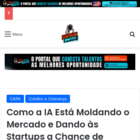
P
Menu
CAPA
Crédito e Cobrança
Como a IA Está Moldando o
Mercado e Dando às
Startups a Chance de