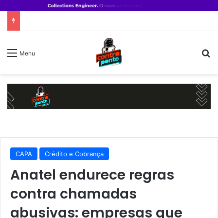
P
Menu
CAPA
Crédito e Cobrança
Anatel endurece regras
contra chamadas
abusivas: empresas que