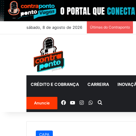
sábado, 8 de agosto de 2026
Últimas do Contraponto
CRÉDITO E COBRANÇA
CARREIRA
INOVAÇ
Facebook
YouTube
Instagram
WhatsApp
Procurar por
Anuncie
CAPA