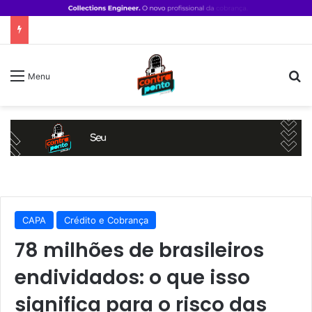
P
Menu
CAPA
Crédito e Cobrança
78 milhões de brasileiros
endividados: o que isso
significa para o risco das