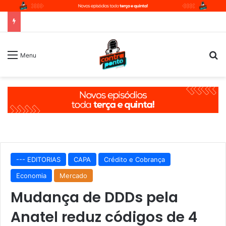
P
Menu
--- EDITORIAS
CAPA
Crédito e Cobrança
Economia
Mercado
Mudança de DDDs pela
Anatel reduz códigos de 4