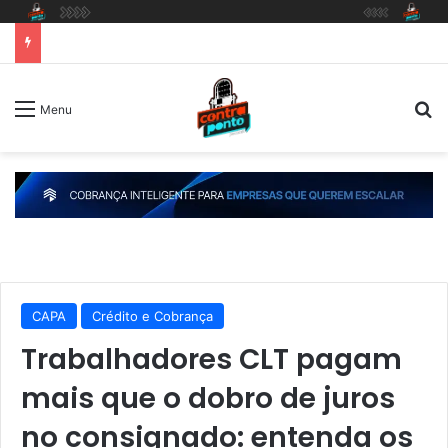
P
Menu
CAPA
Crédito e Cobrança
Trabalhadores CLT pagam
mais que o dobro de juros
no consignado: entenda os