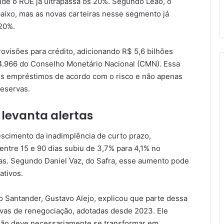
de o ROE já ultrapassa os 20%. Segundo Leão, o
baixo, mas as novas carteiras nesse segmento já
20%.
rovisões para crédito, adicionando R$ 5,6 bilhões
 4.966 do Conselho Monetário Nacional (CMN). Essa
os empréstimos de acordo com o risco e não apenas
reservas.
levanta alertas
escimento da inadimplência de curto prazo,
entre 15 e 90 dias subiu de 3,7% para 4,1% no
stas. Segundo Daniel Vaz, do Safra, esse aumento pode
ativos.
do Santander, Gustavo Alejo, explicou que parte dessa
itivas de renegociação, adotadas desde 2023. Ele
 não deve necessariamente se transformar em