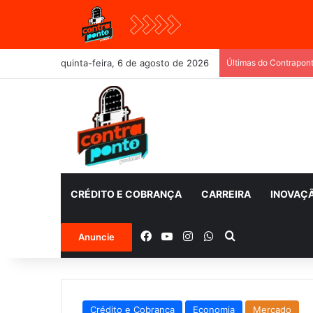
quinta-feira, 6 de agosto de 2026
Últimas do Contrapon
CRÉDITO E COBRANÇA
CARREIRA
INOVAÇ
Facebook
YouTube
Instagram
WhatsApp
Procurar por
Anuncie
Crédito e Cobrança
Economia
Mercado