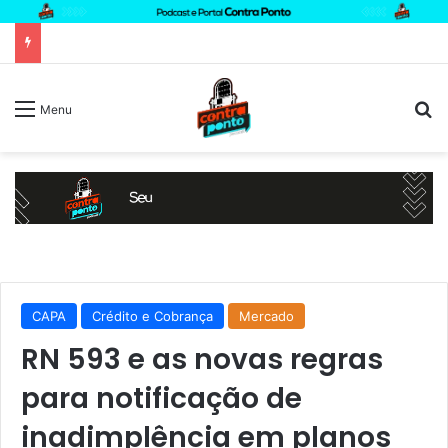
P
Menu
CAPA
Crédito e Cobrança
Mercado
RN 593 e as novas regras
para notificação de
inadimplência em planos