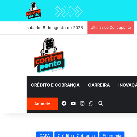
sábado, 8 de agosto de 2026
Últimas do Contraponto
CRÉDITO E COBRANÇA
CARREIRA
INOVAÇ
Facebook
YouTube
Instagram
WhatsApp
Procurar por
Anuncie
CAPA
Crédito e Cobrança
Economia