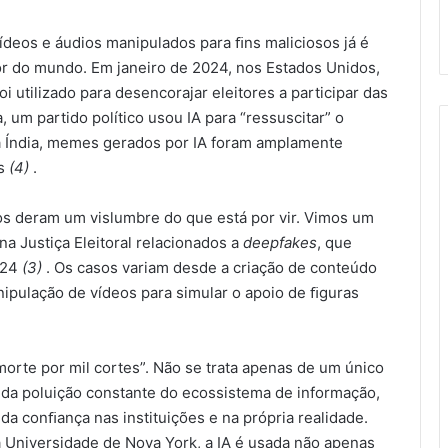
ídeos e áudios manipulados para ﬁns maliciosos já é
or do mundo. Em janeiro de 2024, nos Estados Unidos,
i utilizado para desencorajar eleitores a participar das
, um partido político usou IA para “ressuscitar” o
 Índia, memes gerados por IA foram amplamente
os
(4)
.
nos deram um vislumbre do que está por vir. Vimos um
 Justiça Eleitoral relacionados a
deepfakes
, que
024
(3)
. Os casos variam desde a criação de conteúdo
anipulação de vídeos para simular o apoio de ﬁguras
orte por mil cortes”. Não se trata apenas de um único
 da poluição constante do ecossistema de informação,
da conﬁança nas instituições e na própria realidade.
Universidade de Nova York, a IA é usada não apenas