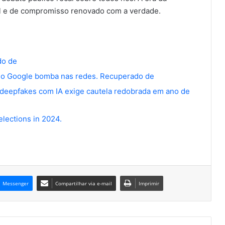
el e de compromisso renovado com a verdade.
do de
as do Google bomba nas redes. Recuperado de
e deepfakes com IA exige cautela redobrada em
ano de
elections in 2024.
Messenger
Compartilhar via e-mail
Imprimir