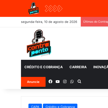
segunda-feira, 10 de agosto de 2026
Últimas do Contra
CRÉDITO E COBRANÇA
CARREIRA
INOVAÇ
Facebook
YouTube
Instagram
WhatsApp
Procurar por
Anuncie
CAPA
Crédito e Cobrança