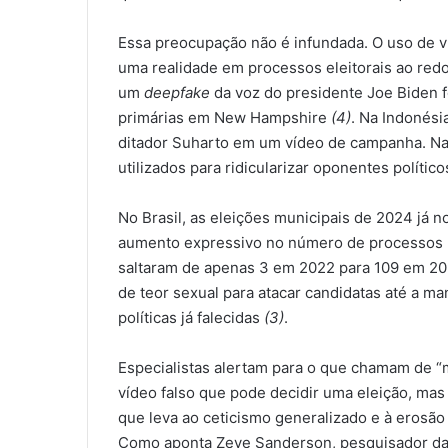
Essa preocupação não é infundada. O uso de v
uma realidade em processos eleitorais ao red
um
deepfake
da voz do presidente Joe Biden fo
primárias em New Hampshire
(4)
. Na Indonésia
ditador Suharto em um vídeo de campanha. Na
utilizados para ridicularizar oponentes polític
No Brasil, as eleições municipais de 2024 já 
aumento expressivo no número de processos na
saltaram de apenas 3 em 2022 para 109 em 2
de teor sexual para atacar candidatas até a m
políticas já falecidas
(3)
.
Especialistas alertam para o que chamam de “m
vídeo falso que pode decidir uma eleição, mas
que leva ao ceticismo generalizado e à erosão 
Como aponta Zeve Sanderson, pesquisador da 