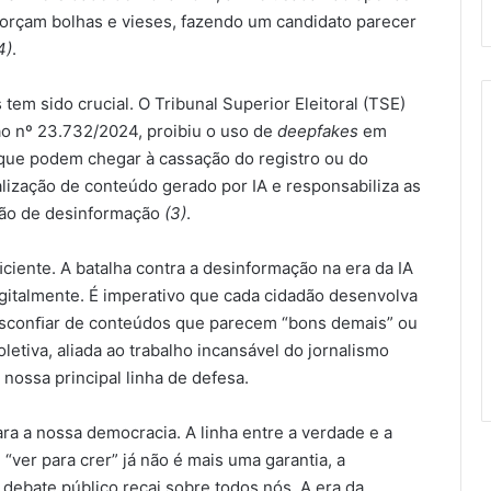
eforçam bolhas e vieses, fazendo um candidato parecer
4)
.
tem sido crucial. O Tribunal Superior Eleitoral (TSE)
ão nº 23.732/2024, proibiu o uso de
deepfakes
em
que podem chegar à cassação do registro ou do
alização de conteúdo gerado por IA e responsabiliza as
ção de desinformação
(3)
.
ciente. A batalha contra a desinformação na era da IA
gitalmente. É imperativo que cada cidadão desenvolva
 desconﬁar de conteúdos que parecem “bons demais” ou
oletiva, aliada ao trabalho incansável do jornalismo
nossa principal linha de defesa.
ra a nossa democracia. A linha entre a verdade e a
ver para crer” já não é mais uma garantia, a
 debate público recai sobre todos nós. A era da