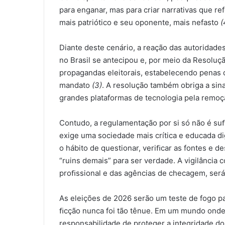
para enganar, mas para criar narrativas que r
mais patriótico e seu oponente, mais nefasto
(
Diante deste cenário, a reação das autoridades 
no Brasil se antecipou e, por meio da Resoluç
propagandas eleitorais, estabelecendo penas 
mandato
(3)
. A resolução também obriga a sin
grandes plataformas de tecnologia pela remo
Contudo, a regulamentação por si só não é suﬁ
exige uma sociedade mais crítica e educada di
o hábito de questionar, veriﬁcar as fontes e
“ruins demais” para ser verdade. A vigilância c
proﬁssional e das agências de checagem, será 
As eleições de 2026 serão um teste de fogo pa
ﬁcção nunca foi tão tênue. Em um mundo onde “
responsabilidade de proteger a integridade do