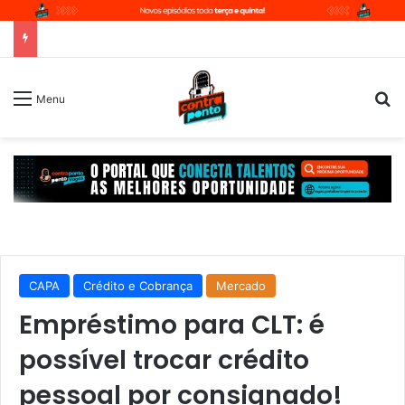
P
Menu
CAPA
Crédito e Cobrança
Mercado
Empréstimo para CLT: é
possível trocar crédito
pessoal por consignado!