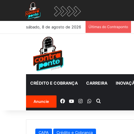
sábado, 8 de agosto de 2026
Últimas do Contraponto
CRÉDITO E COBRANÇA
CARREIRA
INOVAÇ
Facebook
YouTube
Instagram
WhatsApp
Procurar por
Anuncie
CAPA
Crédito e Cobrança