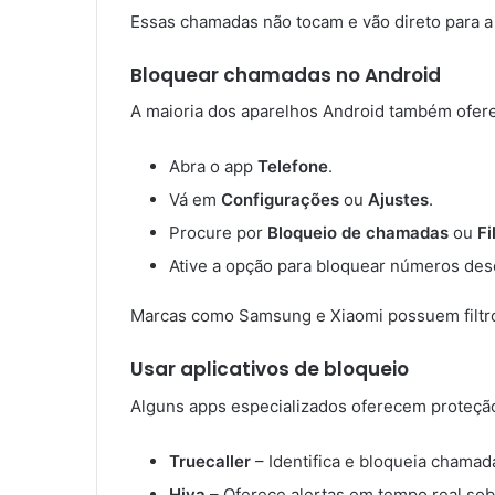
Essas chamadas não tocam e vão direto para a c
Bloquear chamadas no Android
A maioria dos aparelhos Android também ofer
Abra o app
Telefone
.
Vá em
Configurações
ou
Ajustes
.
Procure por
Bloqueio de chamadas
ou
Fi
Ative a opção para bloquear números des
Marcas como Samsung e Xiaomi possuem filtro
Usar aplicativos de bloqueio
Alguns apps especializados oferecem proteção
Truecaller
– Identifica e bloqueia chamad
Hiya
– Oferece alertas em tempo real so