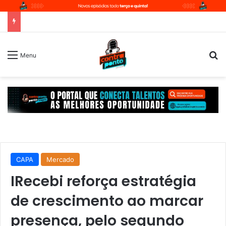
P
Menu
CAPA
Mercado
IRecebi reforça estratégia
de crescimento ao marcar
presença, pelo segundo