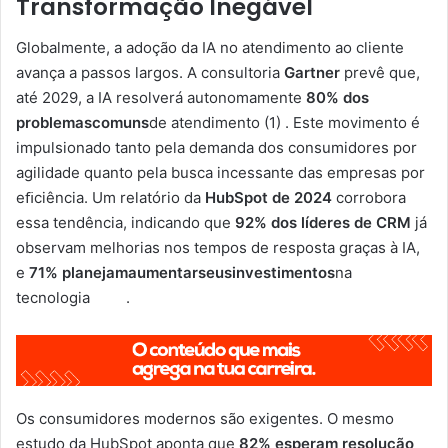
Transformação Inegável
Globalmente, a adoção da IA no atendimento ao cliente
avança a passos largos. A consultoria
Gartner
prevê que,
até 2029, a IA resolverá autonomamente
80% dos
problemascomuns
de atendimento (1) . Este movimento é
impulsionado tanto pela demanda dos consumidores por
agilidade quanto pela busca incessante das empresas por
eﬁciência. Um relatório da
HubSpot de 2024
corrobora
essa tendência, indicando que
92% dos líderes de CRM
já
observam melhorias nos tempos de resposta graças à IA,
e
71%
planejamaumentarseusinvestimentos
na
tecnologia .
Os consumidores modernos são exigentes. O mesmo
estudo da HubSpot aponta que
82% esperam resolução