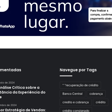
omentadas
Navegue por Tags
osto de 2024
" "recuperação de crédito
álise Crítica sobre a
tância da Experiência do
Banco Central
cobrança
e
credito e cobrança
crédito
embro de 2024
or Estratégia de Vendas:
crédito consignado