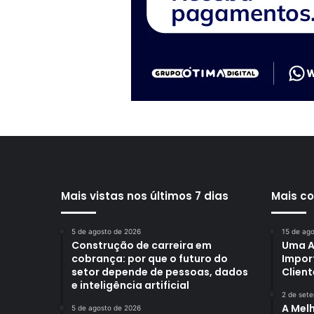
Mais vistas nos últimos 7 dias
Mais c
5 de agosto de 2026
15 de ag
Construção de carreira em
Uma An
cobrança: por que o futuro do
Impor
setor depende de pessoas, dados
Client
e inteligência artificial
2 de set
A Melh
5 de agosto de 2026