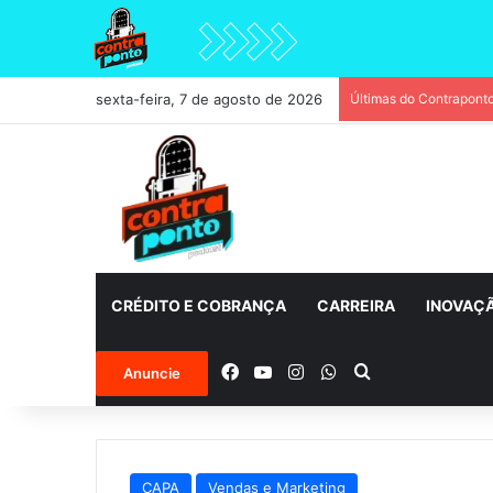
sexta-feira, 7 de agosto de 2026
Últimas do Contrapont
CRÉDITO E COBRANÇA
CARREIRA
INOVAÇ
Facebook
YouTube
Instagram
WhatsApp
Procurar por
Anuncie
CAPA
Vendas e Marketing