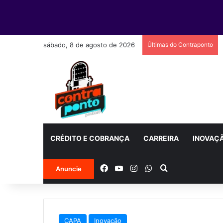
sábado, 8 de agosto de 2026
Últimas do Contraponto
CRÉDITO E COBRANÇA
CARREIRA
INOVAÇ
Facebook
YouTube
Instagram
WhatsApp
Procurar por
Anuncie
CAPA
Inovação