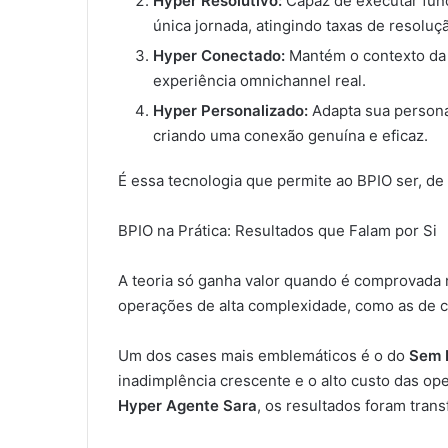
Hyper Resolutivo:
Capaz de executar funç
única jornada, atingindo taxas de resoluç
Hyper Conectado:
Mantém o contexto da
experiência omnichannel real.
Hyper Personalizado:
Adapta sua persona,
criando uma conexão genuína e eficaz.
É essa tecnologia que permite ao BPIO ser, de f
BPIO na Prática: Resultados que Falam por Si
A teoria só ganha valor quando é comprovada 
operações de alta complexidade, como as de c
Um dos cases mais emblemáticos é o do
Sem 
inadimplência crescente e o alto custo das op
Hyper Agente Sara
, os resultados foram tran