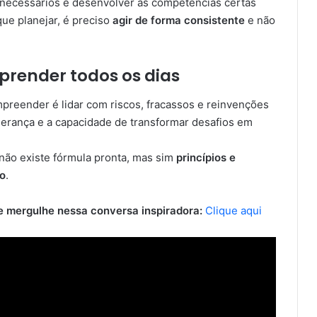
s necessários e desenvolver as competências certas
que planejar, é preciso
agir de forma consistente
e não
prender todos os dias
reender é lidar com riscos, fracassos e reinvenções
derança e a capacidade de transformar desafios em
não existe fórmula pronta, mas sim
princípios e
zo
.
e mergulhe nessa conversa inspiradora:
Clique aqui