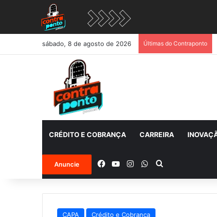
sábado, 8 de agosto de 2026
Últimas do Contraponto
CRÉDITO E COBRANÇA
CARREIRA
INOVAÇ
Facebook
YouTube
Instagram
WhatsApp
Procurar por
Anuncie
CAPA
Crédito e Cobrança