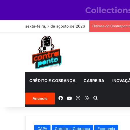
sexta-feira, 7 de agosto de 2026
Últimas do Contrapont
CRÉDITO E COBRANÇA
CARREIRA
INOVAÇ
Facebook
YouTube
Instagram
WhatsApp
Procurar por
Anuncie
CAPA
Crédito e Cobrança
Economia