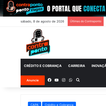
sábado, 8 de agosto de 2026
Últimas do Contraponto
CRÉDITO E COBRANÇA
CARREIRA
INOVAÇ
Facebook
YouTube
Instagram
WhatsApp
Procurar por
Anuncie
CAPA
Crédito e Cobrança