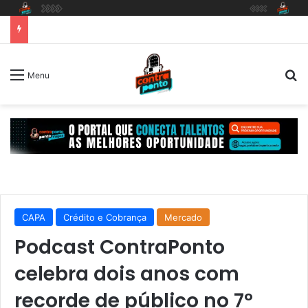
P
Menu
CAPA
Crédito e Cobrança
Mercado
Podcast ContraPonto
celebra dois anos com
recorde de público no 7º