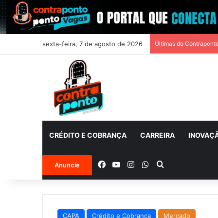
sexta-feira, 7 de agosto de 2026
Últimas do Contrapont
CRÉDITO E COBRANÇA
CARREIRA
INOVAÇ
Facebook
YouTube
Instagram
WhatsApp
Procurar por
Anuncie
CAPA
Crédito e Cobrança
Mercado