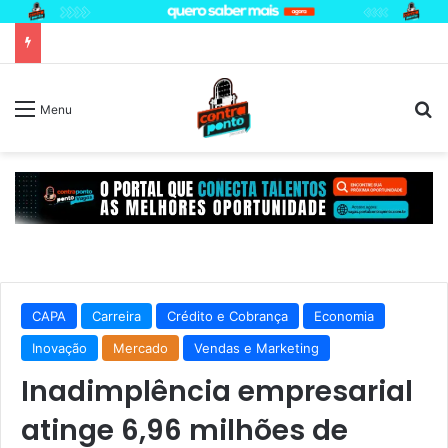
P
Menu
CAPA
Carreira
Crédito e Cobrança
Economia
Inovação
Mercado
Vendas e Marketing
Inadimplência empresarial
atinge 6,96 milhões de