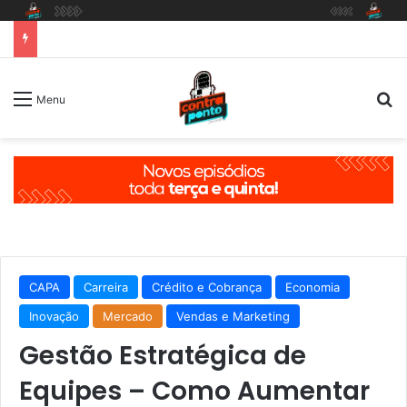
P
Menu
CAPA
Carreira
Crédito e Cobrança
Economia
Inovação
Mercado
Vendas e Marketing
Gestão Estratégica de
Equipes – Como Aumentar