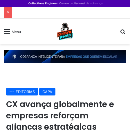
P
Menu
--- EDITORIAS
CAPA
CX avança globalmente e
empresas reforçam
alianças estratégicas