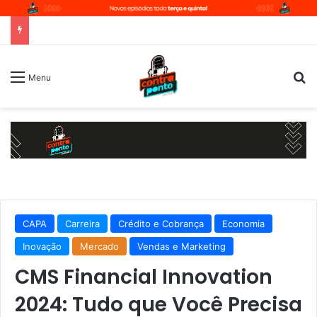
P
Menu
CAPA
Carreira
Crédito e Cobrança
Economia
Inovação
Mercado
Vendas e Marketing
CMS Financial Innovation
2024: Tudo que Você Precisa