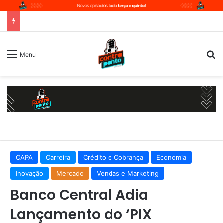
P
Menu
CAPA
Carreira
Crédito e Cobrança
Economia
Inovação
Mercado
Vendas e Marketing
Banco Central Adia
Lançamento do ‘PIX