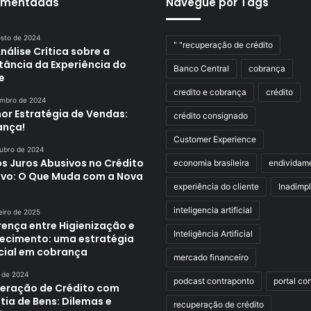
omentadas
Navegue por Tags
osto de 2024
" "recuperação de crédito
álise Crítica sobre a
tância da Experiência do
Banco Central
cobrança
e
credito e cobrança
crédito
embro de 2024
or Estratégia de Vendas:
crédito consignado
ança!
Customer Experience
tubro de 2024
s Juros Abusivos no Crédito
economia brasileira
endividam
ivo: O Que Muda com a Nova
experiência do cliente
Inadimp
inteligencia artificial
eiro de 2025
rença entre Higienização e
Inteligência Artificial
uecimento: uma estratégia
cial em cobrança
mercado financeiro
o de 2024
podcast contraponto
portal co
eração de Crédito com
ia de Bens: Dilemas e
recuperação de crédito