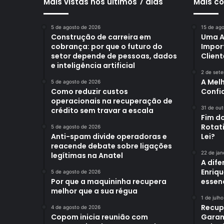
Mais vistas nos últimos 7 dias
Mais c
5 de agosto de 2026
15 de ag
Construção de carreira em
Uma An
cobrança: por que o futuro do
Impor
setor depende de pessoas, dados
Client
e inteligência artificial
2 de set
A Melh
5 de agosto de 2026
Como reduzir custos
Confi
operacionais na recuperação de
31 de ou
crédito sem travar a escala
Fim do
Rotat
5 de agosto de 2026
Anti-spam divide operadoras e
Lei?
reacende debate sobre ligações
22 de jan
legítimas na Anatel
A dife
Enriq
5 de agosto de 2026
Por que a maquininha recupera
essen
melhor que a sua régua
1 de julh
Recup
4 de agosto de 2026
Copom inicia reunião com
Garant