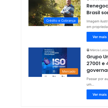
Renegoci
Brasil s
Crédito e Cobrança
Imagem ilustr
em proprieda
Ver mais
Márcia Luiza
Grupo U
27001 e 
governa
Mercado
Passar por a
um…
Ver mais