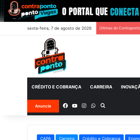
sexta-feira, 7 de agosto de 2026
Últimas do Contrapont
CRÉDITO E COBRANÇA
CARREIRA
INOVAÇ
Facebook
YouTube
Instagram
WhatsApp
Procurar por
Anuncie
CAPA
Carreira
Crédito e Cobrança
Econ