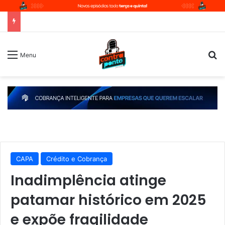
P
Menu
CAPA
Crédito e Cobrança
Inadimplência atinge
patamar histórico em 2025
e expõe fragilidade